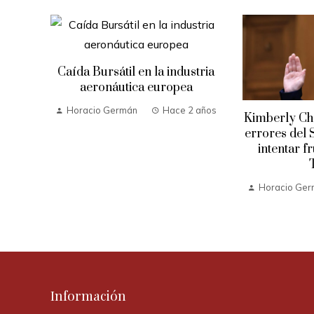
Caída Bursátil en la industria
aeronáutica europea
Horacio Germán
Hace 2 años
Kimberly Che
errores del 
intentar f
 años
Horacio Ge
Información