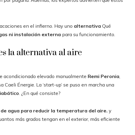
n por pagarla. Además, los expertos advierten que estos
vacaciones en el infierno. Hay uno
alternativa
Qué
gas ni instalación externa
para su funcionamiento.
s la alternativa al aire
 aire acondicionado elevado manualmente
Remi Peronia
,
a Caeli Énergie. La ‘start-up’ se puso en marcha una
iabático
. ¿En qué consiste?
de agua para reducir la temperatura del aire.
y
ntos más grados tengan en el exterior, más eficiente