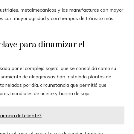
dustriales, metalmecánicos y las manufacturas con mayor
es con mayor agilidad y con tiempos de tránsito más
lave para dinamizar el
lsada por el complejo sojero, que se consolida como su
ocesamiento de oleaginosas han instalado plantas de
oneladas por día, circunstancia que permitió que
ores mundiales de aceite y harina de soja.
riencia del cliente?
maíz, el trigo, el girasol y sus derivados también