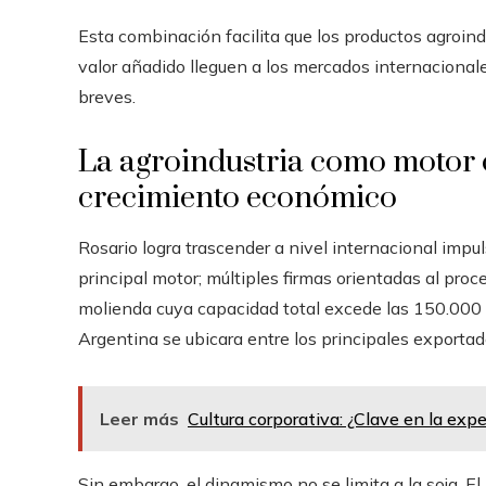
Esta combinación facilita que los productos agroin
valor añadido lleguen a los mercados internacional
breves.
La agroindustria como motor c
crecimiento económico
Rosario logra trascender a nivel internacional impu
principal motor; múltiples firmas orientadas al pr
molienda cuya capacidad total excede las 150.000 t
Argentina se ubicara entre los principales exportad
Leer más
Cultura corporativa: ¿Clave en la expe
Sin embargo, el dinamismo no se limita a la soja. El 