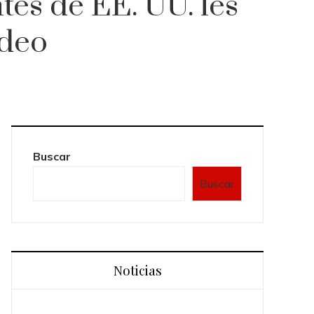
ntes de EE. UU. les
ideo
Buscar
Buscar
Noticias