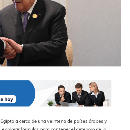
 Egipto a cerca de una veintena de países árabes y
, explorar fórmulas para contener el deterioro de la