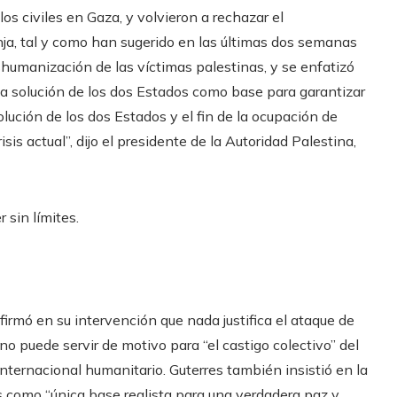
os civiles en Gaza, y volvieron a rechazar el
nja, tal y como han sugerido en las últimas dos semanas
humanización de las víctimas palestinas, y se enfatizó
la solución de los dos Estados como base para garantizar
solución de los dos Estados y el fin de la ocupación de
isis actual”, dijo el presidente de la Autoridad Palestina,
 sin límites.
firmó en su intervención que nada justifica el ataque de
o puede servir de motivo para “el castigo colectivo” del
internacional humanitario. Guterres también insistió en la
s como “única base realista para una verdadera paz y