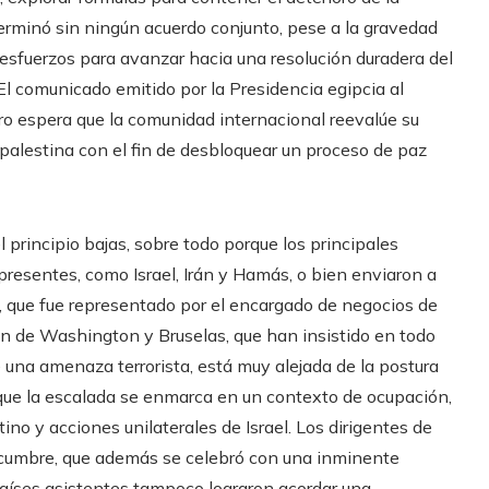
terminó sin ningún acuerdo conjunto, pese a la gravedad
 esfuerzos para avanzar hacia una resolución duradera del
 El comunicado emitido por la Presidencia egipcia al
iro espera que la comunidad internacional reevalúe su
 palestina con el fin de desbloquear un proceso de paz
 principio bajas, sobre todo porque los principales
 presentes, como Israel, Irán y Hamás, o bien enviaron a
 que fue representado por el encargado de negocios de
ón de Washington y Bruselas, que han insistido en todo
una amenaza terrorista, está muy alejada de la postura
 que la escalada se enmarca en un contexto de ocupación,
ino y acciones unilaterales de Israel. Los dirigentes de
 cumbre, que además se celebró con una inminente
países asistentes tampoco lograron acordar una