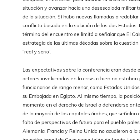
situación y avanzar hacia una desescalada militar 
de la situación. Sí hubo nuevas llamadas a redoblar
conflicto basada en la solución de los dos Estados.
término del encuentro se limitó a señalar que El Ca
estrategia de las últimas décadas sobre la cuestión
“real y serio”.
Las expectativas sobre la conferencia eran desde el
actores involucrados en la crisis o bien no estaban
funcionarios de rango menor, como Estados Unidos,
su Embajada en Egipto. Al mismo tiempo, la posici
momento en el derecho de Israel a defenderse ante 
de la mayoría de las capitales árabes, que señalan
falta de perspectivas de futuro para el pueblo palest
Alemania, Francia y Reino Unido no acudieron a la
invasión israelí de Gaza como telón de fondo. Los 