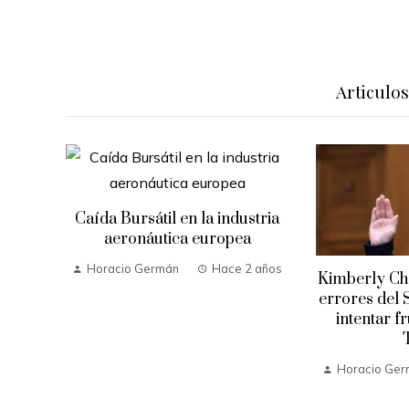
Articulo
Caída Bursátil en la industria
aeronáutica europea
Horacio Germán
Hace 2 años
Kimberly Che
errores del 
intentar f
 años
Horacio Ge