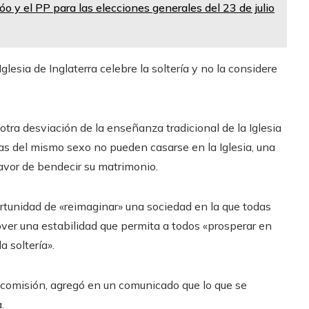
o y el PP para las elecciones generales del 23 de julio
glesia de Inglaterra celebre la soltería y no la considere
 otra desviación de la enseñanza tradicional de la Iglesia
as del mismo sexo no pueden casarse en la Iglesia, una
favor de bendecir su matrimonio.
ortunidad de «reimaginar» una sociedad en la que todas
over una estabilidad que permita a todos «prosperar en
a soltería».
 comisión, agregó en un comunicado que lo que se
.