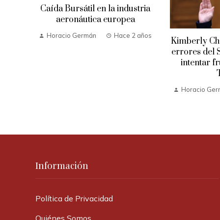
Caída Bursátil en la industria
aeronáutica europea
Horacio Germán
Hace 2 años
Kimberly Che
errores del 
intentar f
 años
Horacio Ge
Información
Política de Privacidad
Quiénes Somos