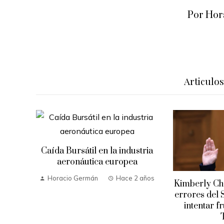
Por Hor
Articulo
Caída Bursátil en la industria
aeronáutica europea
Horacio Germán
Hace 2 años
Kimberly Che
errores del 
intentar f
 años