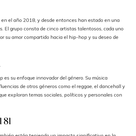
pa en el año 2018, y desde entonces han estado en una
s. El grupo consta de cinco artistas talentosos, cada uno
 por su amor compartido hacia el hip-hop y su deseo de
1
rap es su enfoque innovador del género. Su música
nfluencias de otros géneros como el reggae, el dancehall y
s, que exploran temas sociales, políticos y personales con
l 81
ambién están teniendo un impacto significativo en la