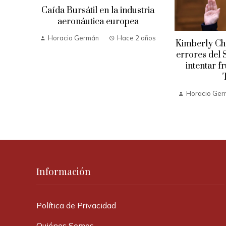
Caída Bursátil en la industria
aeronáutica europea
Horacio Germán
Hace 2 años
Kimberly Che
errores del 
intentar f
 años
Horacio Ge
Información
Política de Privacidad
Quiénes Somos