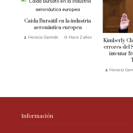
Caída Bursátil en la industria
aeronáutica europea
Horacio Germán
Hace 2 años
Kimberly Che
errores del 
intentar f
 años
Horacio Ge
Información