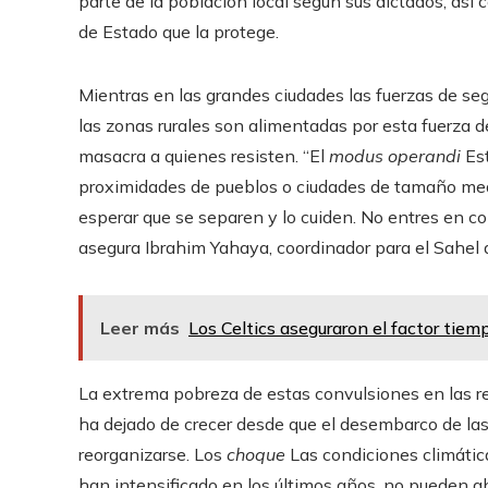
parte de la población local según sus dictados, así
de Estado que la protege.
Mientras en las grandes ciudades las fuerzas de se
las zonas rurales son alimentadas por esta fuerza 
masacra a quienes resisten. “El
modus operandi
Est
proximidades de pueblos o ciudades de tamaño medi
esperar que se separen y lo cuiden. No entres en conf
asegura Ibrahim Yahaya, coordinador para el Sahel d
Leer más
Los Celtics aseguraron el factor tiemp
La extrema pobreza de estas convulsiones en las r
ha dejado de crecer desde que el desembarco de las 
reorganizarse. Los
choque
Las condiciones climátic
han intensificado en los últimos años, no pueden 