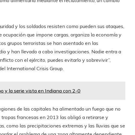
 como alimentarla mediante el reclutamiento, un cambio
guridad y los soldados resisten como pueden sus ataques,
de ocupación que impone cargas, organiza la economía y
os grupos terroristas se han asentado en las
o y han llevado a cabo investigaciones. Nadie entra a
licto con el ejército, puedes evitarlo y sobrevivir”,
el International Crisis Group.
o y la serie vista en Indiana con 2-0
egiones de las capitales ha alimentado un fuego que no
tropas francesas en 2013 las obligó a retirarse y
as, como las precipitaciones extremas y las lluvias que se
abordar el problema de una zona altamente dependiente