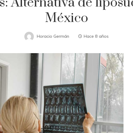
s: Alternativa de liposu
México
Horacio Germán
Hace 8 años