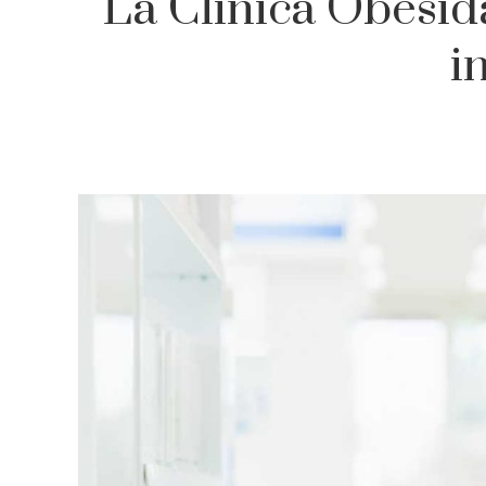
La Clínica Obesid
i