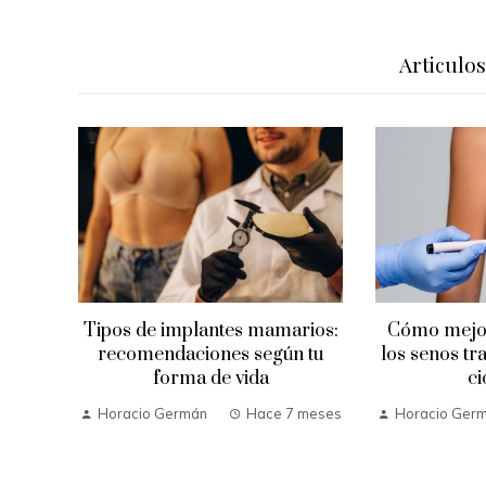
Articulo
rios:
Cómo mejorar la firmeza de
Retirada de 
 tu
los senos tras el embarazo sin
Estudio Defi
cicatrices
Ter
 meses
Horacio Germán
Hace 7 meses
Horacio Ger