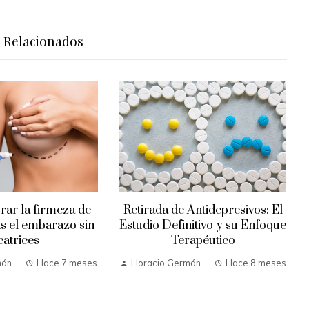
s Relacionados
Colesterol Rebelde: Nueva
Píldora Ofrece Esperanza
Antidepresivos: El
Horacio Germán
Hace 9 meses
nitivo y su Enfoque
apéutico
mán
Hace 8 meses