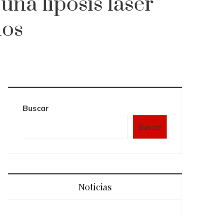
una lipósis láser
los
Buscar
Buscar
Noticias